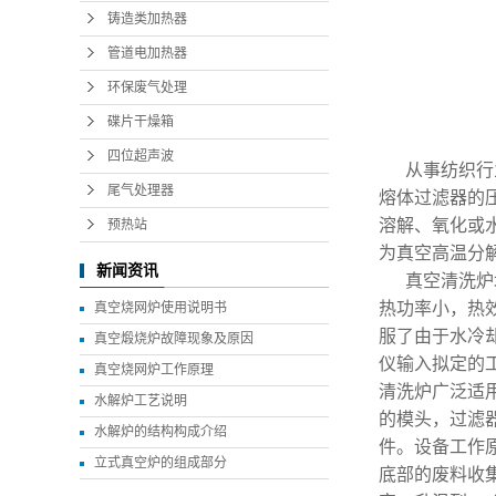
铸造类加热器
管道电加热器
环保废气处理
碟片干燥箱
四位超声波
从事纺织行
尾气处理器
熔体过滤器的
溶解、氧化或
预热站
为真空高温分
新闻资讯
真空清洗炉
热功率小，热
真空烧网炉使用说明书
服了由于水冷
真空煅烧炉故障现象及原因
仪输入拟定的
真空烧网炉工作原理
清洗炉广泛适
水解炉工艺说明
的模头，过滤
水解炉的结构构成介绍
件。设备工作
立式真空炉的组成部分
底部的废料收