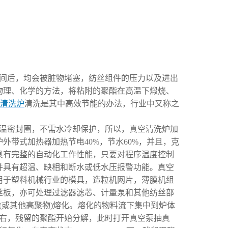
间后，均会被脏物堵塞，纺丝组件的压力以及进出
物理、化学的方法，将粘附的聚酯在高温下煅烧、
清洗炉
清洗是其中高效节能的办法，行业中又称之
温密封圈，不需水冷却保护，所以，真空清洗炉加
带式加热器加热节电40%，节水60%，并且，克
具有完整的自动化工作性能，只要对程序温度控制
并具有超温、缺相和断水或低水压报警功能。真空
用于塑料机械行业的模具，造粒机网片，薄膜机组
丝板，亦可处理过滤器滤芯、计量泵和其他纺丝部
(或其他高聚物)熔化。熔化的物料流下集中到炉体
左右，残留的聚酯开始分解，此时打开真空泵抽真