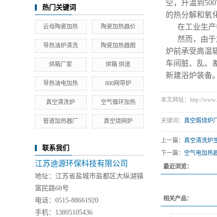
空，升温到50
热门关键词
的热分解和氧
在工业生产
云母陶瓷加热
陶瓷加热器价
然而，由于
导热油炉清洗
陶瓷加热器图
炉前承受高温
车间脏、乱、
烘箱厂家
烘箱 烘道
新建浴炉装备
导热油电加热
800网带炉
本文网址：http://www.diy
真空清洗炉
空气循环加热
关键词：
真空煅烧炉
管道加热器厂
真空烧网炉
上一篇：
真空清洗炉
联系我们
下一篇：
空气电加热
江苏迪源环保科技有限公司
最近浏览：
地址：江苏省盐城市盐都区大纵湖镇
富民路68号
相关产品：
电话：0515-88661920
手机：13805105436