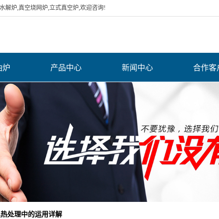
解炉,真空烧网炉,立式真空炉,欢迎咨询!
油炉
产品中心
新闻中心
合作客
水解煅烧炉
公司新闻
空气电加热器
行业新闻
网带式超声波清
常见问题
导热油炉
洗机
辐射管
管状加热器
网带炉 烘道 烘箱
具热处理中的运用详解