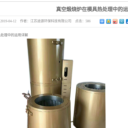
三甘醇清洗炉
真空煅烧炉在模具热处理中的运
云母陶瓷加热器
：
2019-04-12
作者：
江苏迪源环保科技有限公司
点击：
586
真空清洗炉
铸造类加热器
热处理中的运用详解
管道电加热器
环保废气处理
碟片干燥箱
四位超声波
尾气处理器
预热站