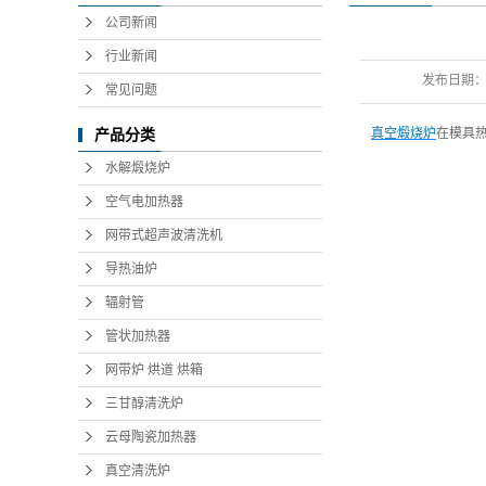
公司新闻
行业新闻
发布日期
常见问题
真空煅烧炉
在模具
产品分类
水解煅烧炉
空气电加热器
网带式超声波清洗机
导热油炉
辐射管
管状加热器
网带炉 烘道 烘箱
三甘醇清洗炉
云母陶瓷加热器
真空清洗炉