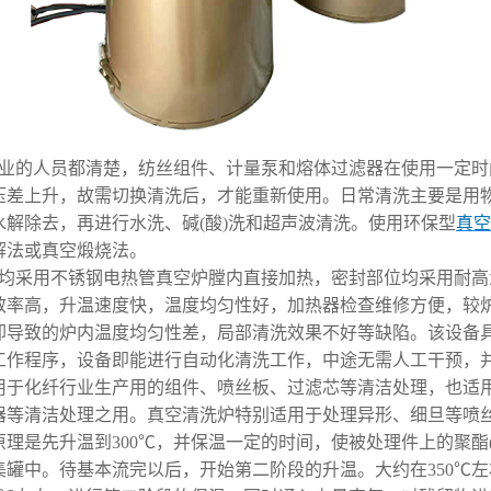
业的人员都清楚，纺丝组件、计量泵和熔体过滤器在使用一定时
压差上升，故需切换清洗后，才能重新使用。日常清洗主要是用
水解除去，再进行水洗、碱(酸)洗和超声波清洗。使用环保型
真空
解法或真空煅烧法。
均采用不锈钢电热管真空炉膛内直接加热，密封部位均采用耐高
效率高，升温速度快，温度均匀性好，加热器检查维修方便，较炉外
却导致的炉内温度均匀性差，局部清洗效果不好等缺陷。该设备
工作程序，设备即能进行自动化清洗工作，中途无需人工干预，
用于化纤行业生产用的组件、喷丝板、过滤芯等清洁处理，也适
器等清洁处理之用。真空清洗炉特别适用于处理异形、细旦等喷
原理是先升温到300℃，并保温一定的时间，使被处理件上的聚酯
集罐中。待基本流完以后，开始第二阶段的升温。大约在350℃