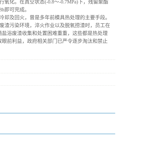
在真空状态(-0.8～-0.7MPa)下，残留聚酯
8h即可完成。
冷却及回火，曾是多年前模具热处理的主要手段。
废渣污染环境，淬火作业以及脱氧捞渣时，员工在
硝盐浴废渣收集和处置困难重重，这些都是热处理
取眼前利益，政府相关部门已严令逐步淘汰和禁止