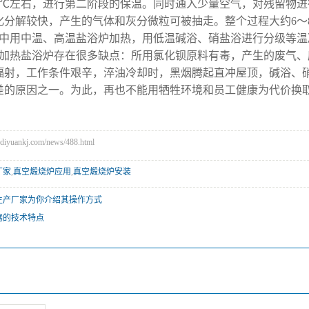
0℃左右，进行第二阶段的保温。同时通入少量空气，对残留物进行氧化。
化分解较快，产生的气体和灰分微粒可被抽走。整个过程大约6～
中用中温、高温盐浴炉加热，用低温碱浴、硝盐浴进行分级等温
加热盐浴炉存在很多缺点：所用氯化钡原料有毒，产生的废气、
辐射，工作条件艰辛，淬油冷却时，黑烟腾起直冲屋顶，碱浴、
差的原因之一。为此，再也不能用牺牲环境和员工健康为代价换
。
uankj.com/news/488.html
厂家
,
真空煅烧炉应用
,
真空煅烧炉安装
生产厂家为你介绍其操作方式
器的技术特点