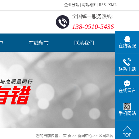
企业分站
|
网站地图
|
RSS
|
XML
全国统一服务热线：
138-0510-5436
户
在线留言
联系我们
在线客服
联系电话
在线留言
手机网站
您的当前位置：
首 页
>>
新闻中心
>>
公司新闻