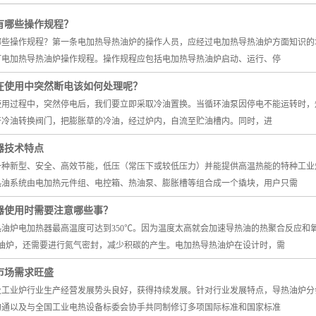
三甘醇清洗炉
有哪些操作规程？
云母陶瓷加热器
哪些操作规程？第一条电加热导热油炉的操作人员，应经过电加热导热油炉方面知识的
真空清洗炉
订电加热导热油炉操作规程。操作规程应包括电加热导热油炉启动、运行、停
铸造类加热器
在使用中突然断电该如何处理呢？
使用过程中，突然停电后，我们要立即采取冷油置换。当循环油泵因停电不能运转时，炉
管道电加热器
开冷油转换阀门，把膨胀草的冷油，经过炉内，自流至贮油槽内。同时，进
环保废气处理
器技术特点
碟片干燥箱
一种新型、安全、高效节能，低压（常压下或较低压力）并能提供高温热能的特种工业
热油系统由电加热元件组、电控箱、热油泵、膨胀槽等组合成一个撬块，用户只需
四位超声波
器使用时需要注意哪些事？
尾气处理器
油炉电加热器最高温度可达到350℃。因为温度太高就会加速导热油的热聚合反应和
预热站
热油炉，还需要进行氮气密封，减少积碳的产生。电加热导热油炉在设计时，需
市场需求旺盛
炉及工业炉行业生产经营发展势头良好，获得持续发展。针对行业发展特点，导热油炉
沟通以及与全国工业电热设备标委会协手共同制修订多项国际标准和国家标准