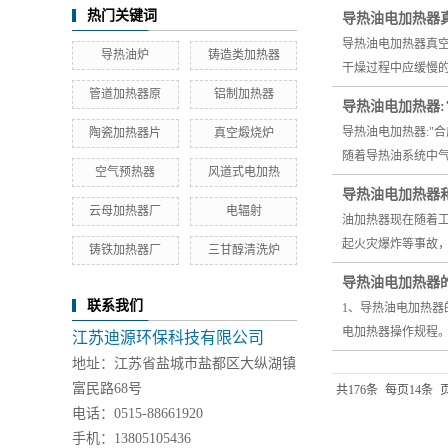
热门关键词
导热油电加热器
导热油电加热器真空
导热油炉
铸造类加热器
干燥过程中应缓慢的
管道加热器原
铝制加热器
导热油电加热器:
导热油电加热器:"
陶瓷加热器片
真空煅烧炉
随着导热油系统中
空气预热器
风道式电加热
导热油电加热器
云母加热器厂
电辐射
油加热器现在随着
起火灾爆炸等事故
铸铁加热器厂
三甘醇清洗炉
导热油电加热器
联系我们
1、导热油电加热
电加热器操作规程
江苏迪源环保科技有限公司
地址：江苏省盐城市盐都区大纵湖镇
富民路68号
共176条
每页14条
页
电话：0515-88661920
手机：13805105436