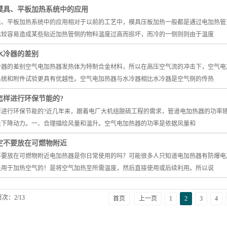
模具、平板加热系统中的应用
具、平板加热系统中的应用相对于以前的工艺中，模具压板加热一般都是通过电加热管
比较容易造成某些贴近加热管侧的物料温度过高而损坏，而冷的一侧则则由于温度
水冷器的差别
冷器的差别空气电加热器发热体为特制合金材料，所以在高压空气流的冲击下，空气电
系统和附件试验更具有优越性。空气电加热器与水冷器相比水冷器是空气侧的传热
怎样进行环保节能的?
进行环保节能的?近几年来，跟着电厂大机组脱硫工程的需求，管道电加热器的功率随
量下降动力。一、合理描绘风量和温升。空气电加热器的功率是依据风量和
定不要放在可燃物附近
不要放在可燃物附近电加热器是你日常使用的吗？可能很多人只知道电加热器有防爆电
是用于加热空气的！是将空气加热至所需温度，然后直接使用或后续利用。所以说
页次：2/13
首页
上一页
1
2
3
4