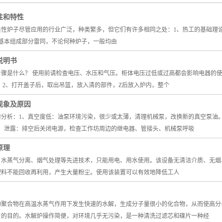
三甘醇清洗炉
性和特性
云母陶瓷加热器
共性炉子尽管应用的行业广泛，种类繁多，但它们有许多相同之处：1、热工的基础理
真空清洗炉
、基本组成部分雷同，不论何种炉子，一般均由
铸造类加热器
说明书
骤是什么？ 使用前请检查电压、水压和气压。柜体电压过低或过高都会影响电器的使
管道电加热器
 2、打开盖子后，取出吊篮，放入清的部件，Z后放入炉内，整个
环保废气处理
现象及原因
碟片干燥箱
分析：1、真空度低：油泵环境污染，很少或太薄，清理机械泵，改换新的真空泵油。
4、泄露：排空后关闭电源，检查工作坊周边的继电器、管接头、机械泵呼吸
四位超声波
原理
尾气处理器
、水蒸气分离、烟气处理等先进技术，只能用电、用水使用。该设备无清洁介质、无烟
预热站
塑料不能回收再利用，产生大量粉尘。使用该装置可以有效地降低工人
的聚合物在高温水蒸气作用下发生快速的水解，生成分子量很小的化合物，从而使高分
片的目的。水解炉操作简便，对环境几乎无污染，是一种清洗过滤芯和碟片一种经