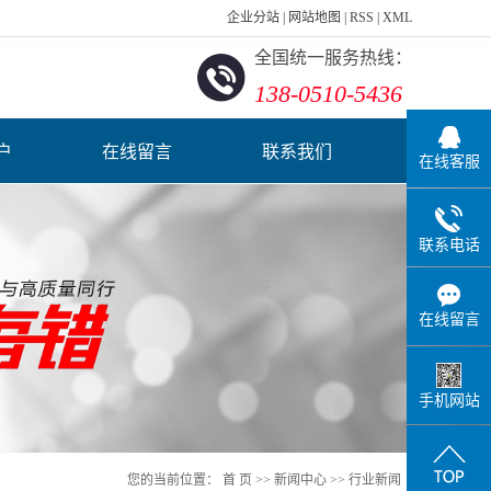
企业分站
|
网站地图
|
RSS
|
XML
全国统一服务热线：
138-0510-5436
户
在线留言
联系我们
在线客服
联系电话
在线留言
手机网站
您的当前位置：
首 页
>>
新闻中心
>>
行业新闻