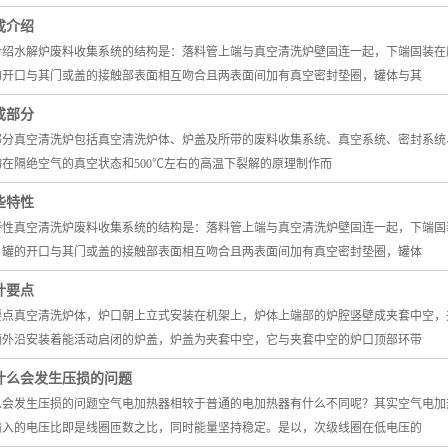
成介绍
介绍水解炉废料收集系统的结构是：落料管上端与真空清洗炉壁固连一起，下端固装在
的开口与其门或盖的接触部表面相互吻合且两表面间加有真空密封垫圈，罐体与其
成部分
部分真空清洗炉包括真空清洗炉体、炉盖及所带的废料收集系统、真空系统、密封系统
在隔绝空气的真空状态和500℃左右的高温下裂解的原理制作而
些特性
特性真空清洗炉废料收集系统的结构是：落料管上端与真空清洗炉壁固连一起，下端固
，罐的开口与其门或盖的接触部表面相互吻合且两表面间加有真空密封垫圈，罐体
计要点
要点真空清洗炉体，炉口朝上立式安装在机架上，炉体上端部的炉腔竖壁成夹套中空，
面外沿安装着能活动启闭的炉盖，炉盖为夹套中空，它与夹套中空的炉口顶部环带
什么会发生压损的问题
么会发生压损的问题空气电加热器相较于普通的电加热器有什么不同呢？其实空气电加
输入的电压比即是线圈匝数之比，同时能量坚持稳定。是以，次级线圈在低电压的