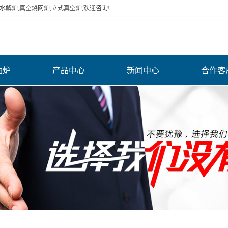
解炉,真空烧网炉,立式真空炉,欢迎咨询!
油炉
产品中心
新闻中心
合作客
水解煅烧炉
公司新闻
空气电加热器
行业新闻
网带式超声波清
常见问题
导热油炉
洗机
辐射管
管状加热器
网带炉 烘道 烘箱