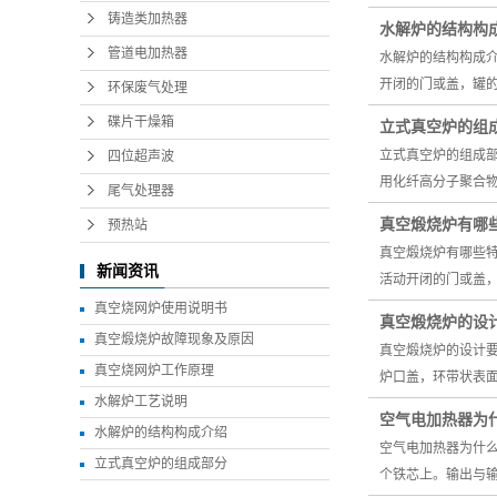
铸造类加热器
水解炉的结构构
管道电加热器
水解炉的结构构成
开闭的门或盖，罐
环保废气处理
碟片干燥箱
立式真空炉的组
立式真空炉的组成
四位超声波
用化纤高分子聚合物
尾气处理器
真空煅烧炉有哪
预热站
真空煅烧炉有哪些
新闻资讯
活动开闭的门或盖
真空烧网炉使用说明书
真空煅烧炉的设
真空煅烧炉故障现象及原因
真空煅烧炉的设计
真空烧网炉工作原理
炉口盖，环带状表
水解炉工艺说明
空气电加热器为
水解炉的结构构成介绍
空气电加热器为什
立式真空炉的组成部分
个铁芯上。输出与