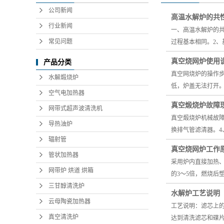
公司新闻
高温水解炉的共
行业新闻
一、高温水解炉的
常见问题
过程基本相同。2
真空烧网炉使用
产品分类
真空网烧炉的操作步
水解煅烧炉
低，炉盖无法打开。
空气电加热器
真空煅烧炉故障
网带式超声波清洗机
真空煅烧炉机械故障
导热油炉
换排气管滤清器。
辐射管
真空烧网炉工作
管状加热器
采用炉内直接加热
网带炉 烘道 烘箱
的3～5倍，燃烧后
三甘醇清洗炉
水解炉工艺说明
云母陶瓷加热器
工艺说明：滤芯上
真空清洗炉
达到清洗滤芯和碟