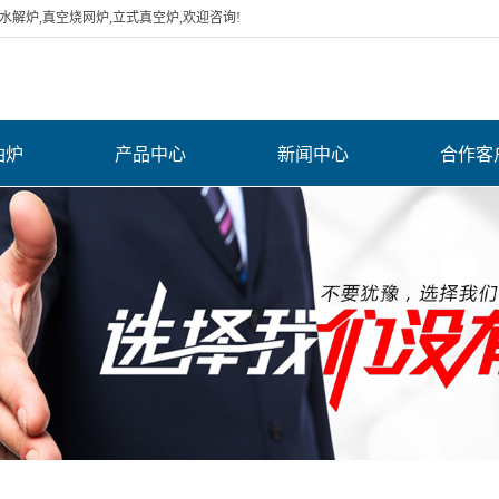
解炉,真空烧网炉,立式真空炉,欢迎咨询!
油炉
产品中心
新闻中心
合作客
浙江水解煅烧炉
公司新闻
浙江空气电加热
行业新闻
浙江网带式超声
器
常见问题
浙江导热油炉
波清洗机
浙江辐射管
浙江管状加热器
浙江网带炉 烘道