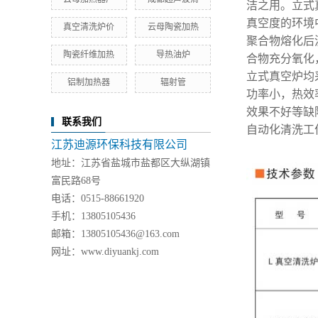
洁之用。立式真
真空度的环境
真空清洗炉价
云母陶瓷加热
聚合物熔化后
陶瓷纤维加热
导热油炉
合物充分氧化
立式真空炉均
铝制加热器
辐射管
功率小，热效
效果不好等缺
联系我们
自动化清洗工
江苏迪源环保科技有限公司
地址：江苏省盐城市盐都区大纵湖镇
富民路68号
电话：0515-88661920
手机：13805105436
邮箱：13805105436@163.com
网址：www.diyuankj.com