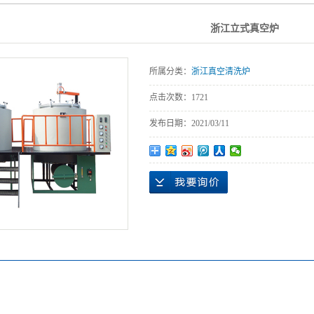
浙江三甘醇清洗
烘箱
浙江立式真空炉
浙江云母陶瓷加
炉
浙江真空清洗炉
热器
所属分类：
浙江真空清洗炉
浙江铸造类加热
点击次数：
1721
浙江管道电加热
器
发布日期：
2021/03/11
浙江环保废气处
器
浙江碟片干燥箱
理
浙江四位超声波
浙江尾气处理器
浙江预热站