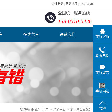
企业分站
|
网站地图
|
RSS
|
XML
全国统一服务热线：
138-0510-5436
户
在线留言
联系我们
在线客服
联系电话
在线留言
手机网站
您的当前位置：
首 页
>>
产品中心
>>
浙江真空清洗炉