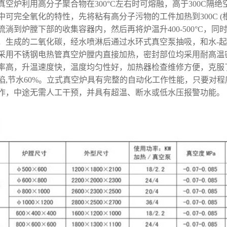
空炉利用高分子聚合物在300°C左右时可熔融，高于300C隔绝
中可完全氧化的特性，先将粘有高分子污物的工件加热到300C (
流淌到炉膛下部的收集容器内，然后再将炉温升400-500°C，
，生成的二氧化碳，经水喷淋后通过水环式真空泵抽吸，和水-
采用不锈钢电热管真空炉膛内直接加热，密封部位均采用耐高温
率高，升温速度快，温度均匀性好，加热器检查维修方便，克服
陷,节水60%。立式真空炉具有完整的自动化工作性能，只要对
作，中途无需人工干预，并具有超温、断水或低水压报警功能。